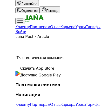
Русский
Отделения
Помощь
Клиенту
Партнерам
О нас
Карьера
Уроки
Тарифы
Войти
Jańa Post - Article
IT-логистическая компания
Скачать
App Store
Доступно
Google Play
Платежная система
Навигация
Клиенту
Партнерам
О нас
Карьера
Уроки
Тарифы